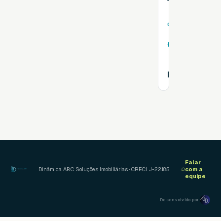
149
2
m²
dorms
2
3
suítes
vagas
R$ 1.580.00
Falar
Dinâmica ABC Soluções Imobiliárias · CRECI J-22.185
com a
equipe
Desenvolvido por