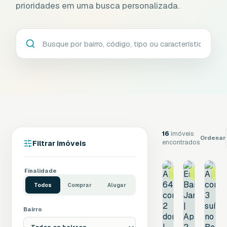
prioridades em uma busca personalizada.
16
imóveis
Ordenar
encontrados
Filtrar imóveis
Finalidade
Apartamento de 63 
O Essencial
Este
Todos
Comprar
Alugar
Bairro