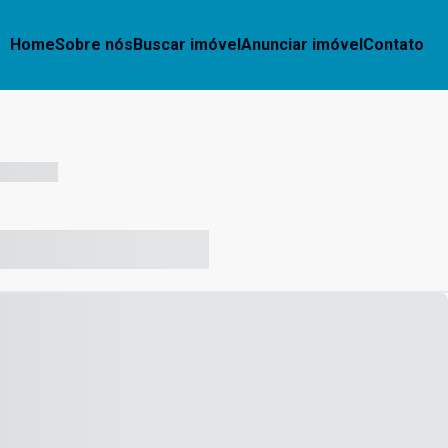
Home
Sobre nós
Buscar imóvel
Anunciar imóvel
Contato
-- --- ------
-- ----- ----- --- ------