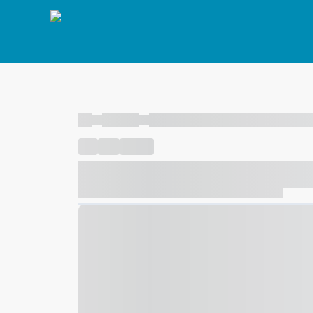
----
----- -----
----- ----- -- ------ ---- ---- -- ----- ----- ---
----
-----
---- ------
----- ----- -- ------ ---- ---- -- ---
----- ----- -- ------ ---- ---- -- ----- ----- ----- --- ------