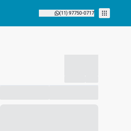
(11) 97750-0717
-----------
--
Compartilhar
Favorito